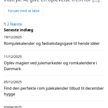
Forsæt med at læse
Indlægsinddeling
1
2
Næste
Seneste indlæg
19/12/2025
Romjulekalender og fødselsdagsgave til hende idéer
11/12/2025
Oplev magien ved julemarkeder og romkalendere i
Danmark
05/12/2025
Find den perfekte rom julekalender tilbud til december
hygge
03/04/2025